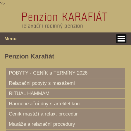
?>
Menu
Penzion Karafiát
POBYTY - CENÍK a TERMÍNY 2026
Relaxační pobyty s masážemi
RITUÁL HAMMAM
Harmonizační dny s artefiletikou
Ceník masáží a relax. procedur
Masáže a relaxační procedury